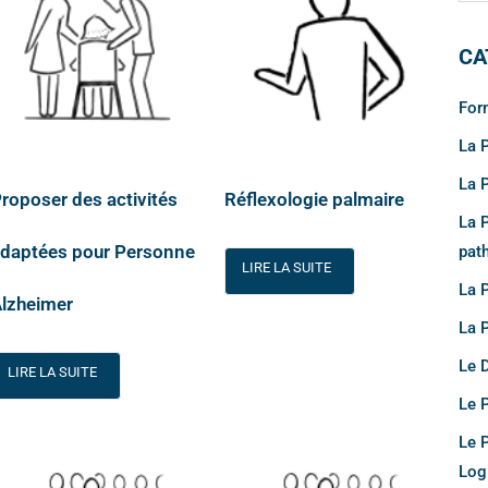
CA
For
La 
La 
roposer des activités
Réflexologie palmaire
La 
daptées pour Personne
pat
LIRE LA SUITE
La 
lzheimer
La 
Le 
LIRE LA SUITE
Le 
Le 
Log