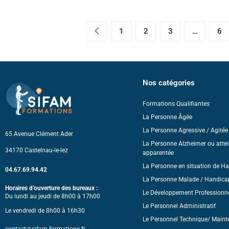
1
2
3
…
6
Nos catégories
Formations Qualifiantes
La Personne Âgée
La Personne Agressive / Agitée 
65 Avenue Clément Ader
La Personne Alzheimer ou attei
34170 Castelnau-le-lez
apparentée
La Personne en situation de H
04.67.69.94.42
La Personne Malade / Handica
Horaires d’ouverture des bureaux :
Le Développement Professionn
Du lundi au jeudi de 8h00 à 17h00
Le Personnel Administratif
Le vendredi de 8h00 à 16h30
Le Personnel Technique/ Maint