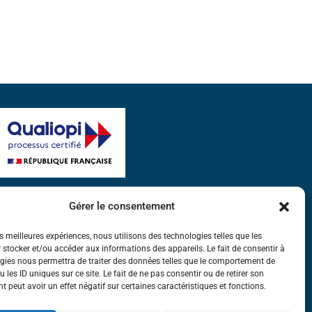
a certification qualité a été délivrée
Gérer le consentement
u titre de la catégorie d'action suivante :
ctions de formation
es meilleures expériences, nous utilisons des technologies telles que les
uivez-nous sur les réseaux
 stocker et/ou accéder aux informations des appareils. Le fait de consentir à
gies nous permettra de traiter des données telles que le comportement de
 les ID uniques sur ce site. Le fait de ne pas consentir ou de retirer son
 peut avoir un effet négatif sur certaines caractéristiques et fonctions.