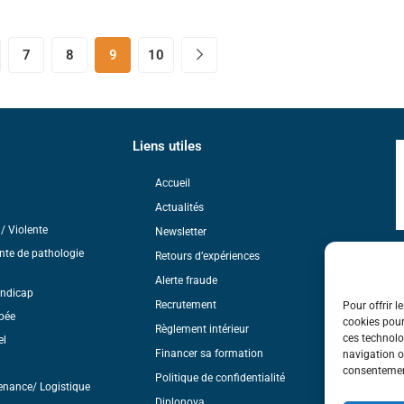
7
8
9
10
Liens utiles
Accueil
Actualités
/ Violente
Newsletter
nte de pathologie
L
Retours d’expériences
a
Alerte fraude
A
andicap
Recrutement
Pour offrir l
pée
S
cookies pour
Règlement intérieur
ces technolo
el
Financer sa formation
navigation ou
consentement
Politique de confidentialité
enance/ Logistique
Diplonova