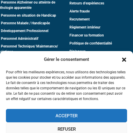
 Personne Alzheimer ou atteinte de
Retours d’expériences
thologie apparentée
Alerte fraude
 Personne en situation de Handicap
Recrutement
 Personne Malade / Handicapée
Règlement intérieur
 Développement Professionnel
Financer sa formation
 Personnel Administratif
Politique de confidentialité
 Personnel Technique/ Maintenance/
Diplonova
gistique
Gérer le consentement
dico-Social
CGV
tite Enfance
Pour offrir les meilleures expériences, nous utilisons des technologies telles
que les cookies pour stocker et/ou accéder aux informations des appareils.
Le fait de consentir à ces technologies nous permettra de traiter des
données telles que le comportement de navigation ou les ID uniques sur ce
site. Le fait de ne pas consentir ou de retirer son consentement peut avoir
un effet négatif sur certaines caractéristiques et fonctions.
La certification qualité a été délivrée
ACCEPTER
au titre de la catégorie d'action suivante :
Actions de formation
REFUSER