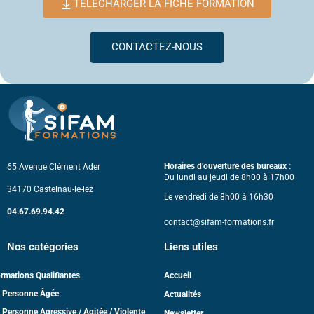
TELECHARGER LA FICHE FORMATION
CONTACTEZ-NOUS
Horaires d’ouverture des bureaux :
65 Avenue Clément Ader
Du lundi au jeudi de 8h00 à 17h00
34170 Castelnau-le-lez
Le vendredi de 8h00 à 16h30
04.67.69.94.42
contact@sifam-formations.fr
Nos catégories
Liens utiles
rmations Qualifiantes
Accueil
 Personne Âgée
Actualités
 Personne Agressive / Agitée / Violente
Newsletter