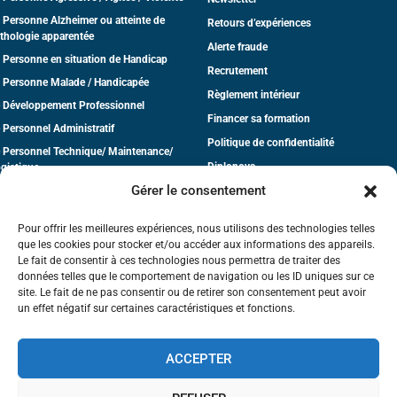
 Personne Alzheimer ou atteinte de
Retours d’expériences
thologie apparentée
Alerte fraude
 Personne en situation de Handicap
Recrutement
 Personne Malade / Handicapée
Règlement intérieur
 Développement Professionnel
Financer sa formation
 Personnel Administratif
Politique de confidentialité
 Personnel Technique/ Maintenance/
Diplonova
gistique
Gérer le consentement
dico-Social
CGV
tite Enfance
Pour offrir les meilleures expériences, nous utilisons des technologies telles
que les cookies pour stocker et/ou accéder aux informations des appareils.
Le fait de consentir à ces technologies nous permettra de traiter des
données telles que le comportement de navigation ou les ID uniques sur ce
site. Le fait de ne pas consentir ou de retirer son consentement peut avoir
un effet négatif sur certaines caractéristiques et fonctions.
La certification qualité a été délivrée
ACCEPTER
au titre de la catégorie d'action suivante :
Actions de formation