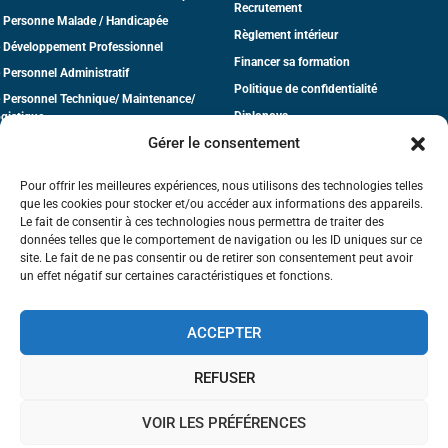
Recrutement
 Personne Malade / Handicapée
Règlement intérieur
 Développement Professionnel
Financer sa formation
 Personnel Administratif
Politique de confidentialité
 Personnel Technique/ Maintenance/
Diplonova
gistique
Gérer le consentement
dico-Social
CGV
tite Enfance
Pour offrir les meilleures expériences, nous utilisons des technologies telles
que les cookies pour stocker et/ou accéder aux informations des appareils.
Le fait de consentir à ces technologies nous permettra de traiter des
données telles que le comportement de navigation ou les ID uniques sur ce
site. Le fait de ne pas consentir ou de retirer son consentement peut avoir
un effet négatif sur certaines caractéristiques et fonctions.
La certification qualité a été délivrée
ACCEPTER
au titre de la catégorie d'action suivante :
Actions de formation
REFUSER
Suivez-nous sur les réseaux
VOIR LES PRÉFÉRENCES