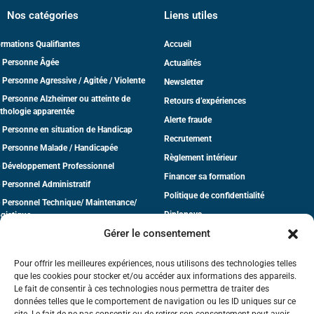
Nos catégories
Liens utiles
rmations Qualifiantes
Accueil
 Personne Âgée
Actualités
 Personne Agressive / Agitée / Violente
Newsletter
 Personne Alzheimer ou atteinte de
Retours d’expériences
thologie apparentée
Alerte fraude
 Personne en situation de Handicap
Recrutement
 Personne Malade / Handicapée
Règlement intérieur
 Développement Professionnel
Financer sa formation
 Personnel Administratif
Politique de confidentialité
 Personnel Technique/ Maintenance/
Diplonova
gistique
Gérer le consentement
dico-Social
CGV
tite Enfance
Pour offrir les meilleures expériences, nous utilisons des technologies telles
que les cookies pour stocker et/ou accéder aux informations des appareils.
Le fait de consentir à ces technologies nous permettra de traiter des
données telles que le comportement de navigation ou les ID uniques sur ce