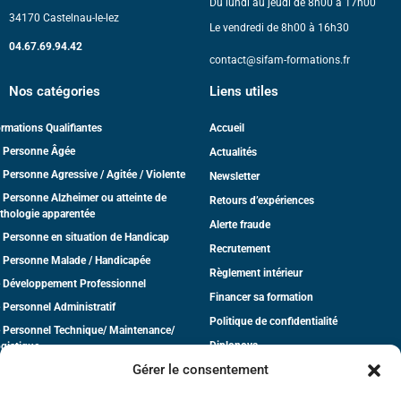
Du lundi au jeudi de 8h00 à 17h00
34170 Castelnau-le-lez
Le vendredi de 8h00 à 16h30
04.67.69.94.42
contact@sifam-formations.fr
Nos catégories
Liens utiles
rmations Qualifiantes
Accueil
 Personne Âgée
Actualités
 Personne Agressive / Agitée / Violente
Newsletter
 Personne Alzheimer ou atteinte de
Retours d’expériences
thologie apparentée
Alerte fraude
 Personne en situation de Handicap
Recrutement
 Personne Malade / Handicapée
Règlement intérieur
 Développement Professionnel
Financer sa formation
 Personnel Administratif
Politique de confidentialité
 Personnel Technique/ Maintenance/
Diplonova
gistique
Gérer le consentement
dico-Social
CGV
tite Enfance