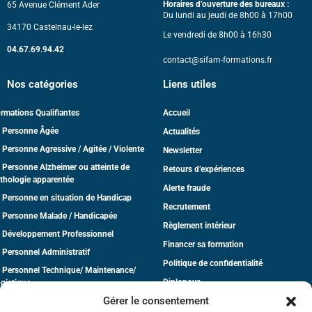
Horaires d’ouverture des bureaux :
65 Avenue Clément Ader
Du lundi au jeudi de 8h00 à 17h00
34170 Castelnau-le-lez
Le vendredi de 8h00 à 16h30
04.67.69.94.42
contact@sifam-formations.fr
Nos catégories
Liens utiles
rmations Qualifiantes
Accueil
 Personne Âgée
Actualités
 Personne Agressive / Agitée / Violente
Newsletter
 Personne Alzheimer ou atteinte de
Retours d’expériences
thologie apparentée
Alerte fraude
 Personne en situation de Handicap
Recrutement
 Personne Malade / Handicapée
Règlement intérieur
 Développement Professionnel
Financer sa formation
 Personnel Administratif
Politique de confidentialité
 Personnel Technique/ Maintenance/
Diplonova
gistique
Gérer le consentement
dico-Social
CGV