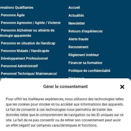
rmations Qualifiantes
Accueil
 Personne Âgée
Actualités
 Personne Agressive / Agitée / Violente
Newsletter
 Personne Alzheimer ou atteinte de
Retours d’expériences
thologie apparentée
Alerte fraude
 Personne en situation de Handicap
Recrutement
 Personne Malade / Handicapée
Règlement intérieur
 Développement Professionnel
Financer sa formation
 Personnel Administratif
Politique de confidentialité
 Personnel Technique/ Maintenance/
Diplonova
gistique
Gérer le consentement
dico-Social
CGV
tite Enfance
Pour offrir les meilleures expériences, nous utilisons des technologies telles
que les cookies pour stocker et/ou accéder aux informations des appareils.
Le fait de consentir à ces technologies nous permettra de traiter des
données telles que le comportement de navigation ou les ID uniques sur ce
site. Le fait de ne pas consentir ou de retirer son consentement peut avoir
un effet négatif sur certaines caractéristiques et fonctions.