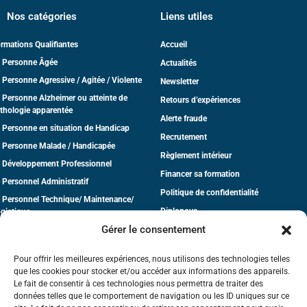
Nos catégories
Liens utiles
rmations Qualifiantes
Accueil
 Personne Âgée
Actualités
 Personne Agressive / Agitée / Violente
Newsletter
 Personne Alzheimer ou atteinte de
Retours d’expériences
thologie apparentée
Alerte fraude
 Personne en situation de Handicap
Recrutement
 Personne Malade / Handicapée
Règlement intérieur
 Développement Professionnel
Financer sa formation
 Personnel Administratif
Politique de confidentialité
 Personnel Technique/ Maintenance/
Diplonova
gistique
Gérer le consentement
dico-Social
CGV
tite Enfance
Pour offrir les meilleures expériences, nous utilisons des technologies telles
que les cookies pour stocker et/ou accéder aux informations des appareils.
Le fait de consentir à ces technologies nous permettra de traiter des
données telles que le comportement de navigation ou les ID uniques sur ce