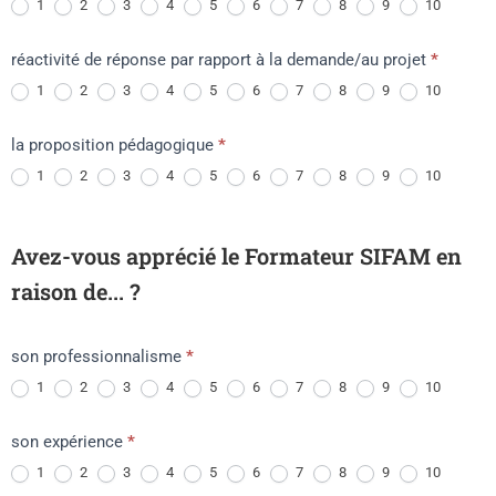
1
2
3
4
5
6
7
8
9
10
réactivité de réponse par rapport à la demande/au projet
*
1
2
3
4
5
6
7
8
9
10
la proposition pédagogique
*
1
2
3
4
5
6
7
8
9
10
Avez-vous apprécié le Formateur SIFAM en
raison de... ?
son professionnalisme
*
1
2
3
4
5
6
7
8
9
10
son expérience
*
1
2
3
4
5
6
7
8
9
10