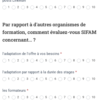
posts LinkedIn
1
2
3
4
5
6
7
8
9
10
Par rapport à d'autres organismes de
formation, comment évaluez-vous SIFAM
concernant... ?
l'adaptation de l'offre à vos besoins
*
1
2
3
4
5
6
7
8
9
10
l'adaptation par rapport à la durée des stages
*
1
2
3
4
5
6
7
8
9
10
les formateurs
*
1
2
3
4
5
6
7
8
9
10