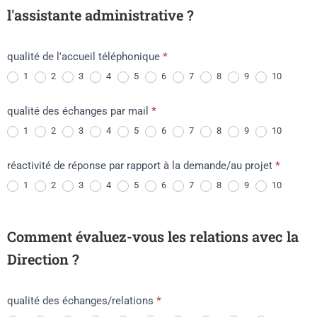
l'assistante administrative ?
qualité de l'accueil téléphonique
*
1
2
3
4
5
6
7
8
9
10
qualité des échanges par mail
*
1
2
3
4
5
6
7
8
9
10
réactivité de réponse par rapport à la demande/au projet
*
1
2
3
4
5
6
7
8
9
10
Comment évaluez-vous les relations avec la
Direction ?
qualité des échanges/relations
*