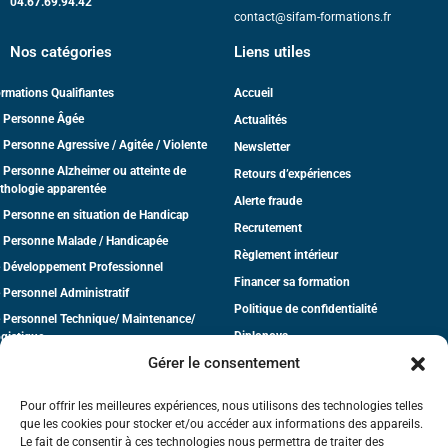
04.67.69.94.42
contact@sifam-formations.fr
Nos catégories
Liens utiles
rmations Qualifiantes
Accueil
 Personne Âgée
Actualités
 Personne Agressive / Agitée / Violente
Newsletter
 Personne Alzheimer ou atteinte de
Retours d’expériences
thologie apparentée
Alerte fraude
 Personne en situation de Handicap
Recrutement
 Personne Malade / Handicapée
Règlement intérieur
 Développement Professionnel
Financer sa formation
 Personnel Administratif
Politique de confidentialité
 Personnel Technique/ Maintenance/
Diplonova
gistique
Gérer le consentement
dico-Social
CGV
tite Enfance
Pour offrir les meilleures expériences, nous utilisons des technologies telles
que les cookies pour stocker et/ou accéder aux informations des appareils.
Le fait de consentir à ces technologies nous permettra de traiter des