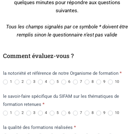
quelques minutes pour répondre aux questions
suivantes.
Tous les champs signalés par ce symbole * doivent être
remplis sinon le questionnaire n’est pas valide
Enquête
Comment évaluez-vous ?
de
satisfaction
la notoriété et référence de notre Organisme de formation
*
1
2
3
4
5
6
7
8
9
10
le savoir-faire spécifique du SIFAM sur les thématiques de
formation retenues
*
1
2
3
4
5
6
7
8
9
10
la qualité des formations réalisées
*