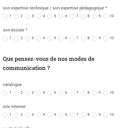
son expertise technique / son expertise pédagogique
*
1
2
3
4
5
6
7
8
9
10
son écoute
*
1
2
3
4
5
6
7
8
9
10
Que pensez-vous de nos modes de
communication ?
catalogue
1
2
3
4
5
6
7
8
9
10
site internet
1
2
3
4
5
6
7
8
9
10