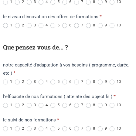
1
2
3
4
5
6
7
8
9
10
le niveau d'innovation des offres de formations
*
1
2
3
4
5
6
7
8
9
10
Que pensez vous de... ?
notre capacité d'adaptation à vos besoins ( programme, durée,
etc )
*
1
2
3
4
5
6
7
8
9
10
l'efficacité de nos formations ( atteinte des objectifs )
*
1
2
3
4
5
6
7
8
9
10
le suivi de nos formations
*
1
2
3
4
5
6
7
8
9
10