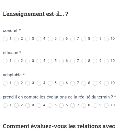
L'enseignement est-il... ?
concret
*
1
2
3
4
5
6
7
8
9
10
efficace
*
1
2
3
4
5
6
7
8
9
10
adaptable
*
1
2
3
4
5
6
7
8
9
10
prend-il en compte les évolutions de la réalité du terrain ?
*
1
2
3
4
5
6
7
8
9
10
Comment évaluez-vous les relations avec