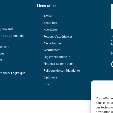
Liens utiles
Accueil
Actualités
/ Violente
Newsletter
nte de pathologie
L
Retours d’expériences
a
Alerte fraude
A
andicap
Recrutement
pée
S
Règlement intérieur
el
Financer sa formation
Politique de confidentialité
enance/ Logistique
Diplonova
CGV
Pour offrir l
cookies pour
ces technolo
navigation ou