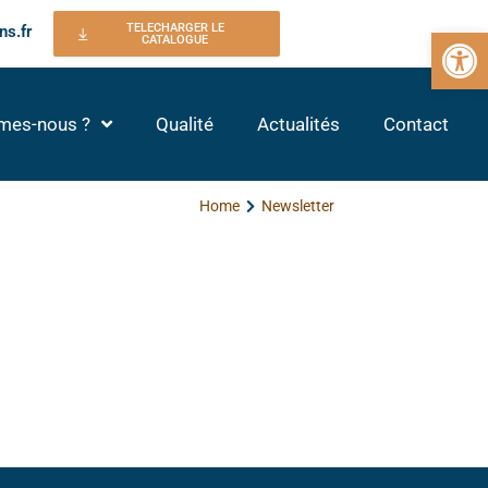
TELECHARGER LE
ns.fr
Ouvrir la 
CATALOGUE
mes-nous ?
Qualité
Actualités
Contact
Home
Newsletter