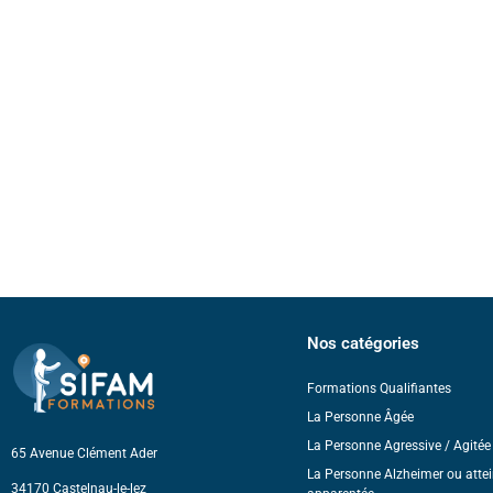
Nos catégories
Formations Qualifiantes
La Personne Âgée
La Personne Agressive / Agitée 
65 Avenue Clément Ader
La Personne Alzheimer ou attei
34170 Castelnau-le-lez