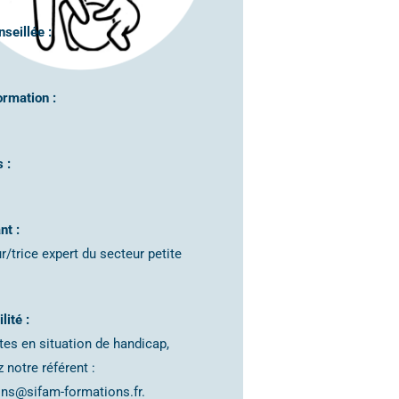
nseillée :
ormation :
s :
nt :
/trice expert du secteur petite
lité :
tes en situation de handicap,
 notre référent :
ions@sifam-formations.fr.