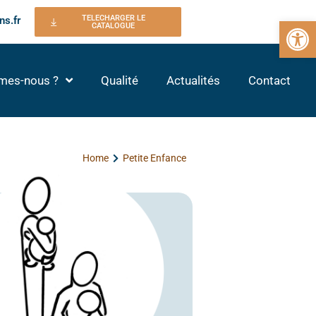
TELECHARGER LE
ns.fr
Ouvrir la 
CATALOGUE
mes-nous ?
Qualité
Actualités
Contact
Home
Petite Enfance