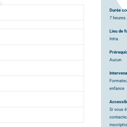
Durée co
7 heures.
Lieu de f
Intra.
Prérequi
Aucun.
Intervena
Formateur
enfance
Accessibi
Si vous ê
contactez
inscript