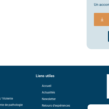
Un accom
Liens utiles
Accueil
Actualités
/ Violente
Newsletter
nte de pathologie
L
Retours d’expériences