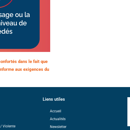
onfortés dans le fait que
conforme aux exigences du
Liens utiles
Accueil
Actualités
/ Violente
Newsletter