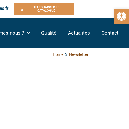
TELECHARGER LE
ns.fr
Ouvrir la 
CATALOGUE
mes-nous ?
Qualité
Actualités
Contact
Home
Newsletter