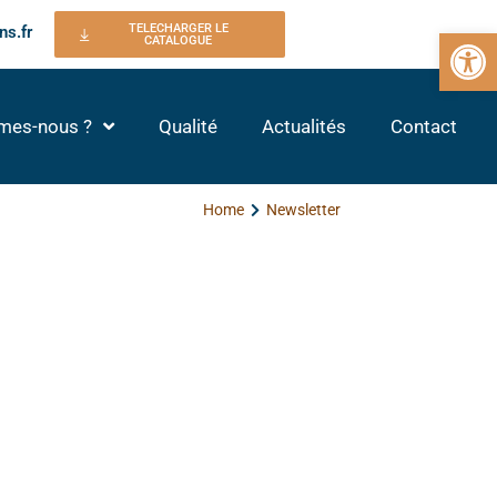
TELECHARGER LE
ns.fr
Ouvrir la 
CATALOGUE
mes-nous ?
Qualité
Actualités
Contact
Home
Newsletter