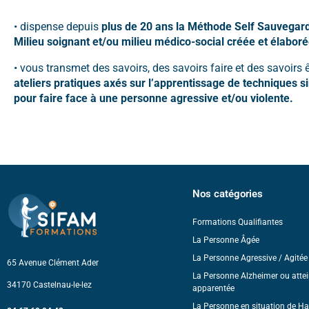
• dispense depuis
plus de 20 ans la Méthode Self Sauvegar
Milieu soignant et/ou milieu médico-social créée et élabor
• vous transmet des savoirs, des savoirs faire et des savoirs ê
ateliers pratiques axés sur l’apprentissage de techniques s
pour faire face à une personne agressive et/ou violente.
Nos catégories
Formations Qualifiantes
La Personne Âgée
La Personne Agressive / Agitée 
65 Avenue Clément Ader
La Personne Alzheimer ou attei
34170 Castelnau-le-lez
apparentée
La Personne en situation de H