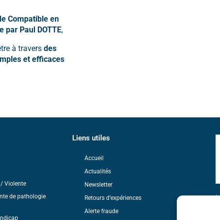
de Compatible en
ée par Paul DOTTE
,
tre à travers
des
imples et efficaces
Liens utiles
Accueil
Actualités
/ Violente
Newsletter
nte de pathologie
L
Retours d’expériences
a
Alerte fraude
A
andicap