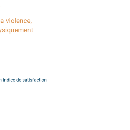
.
la violence,
hysiquement
n indice de satisfaction