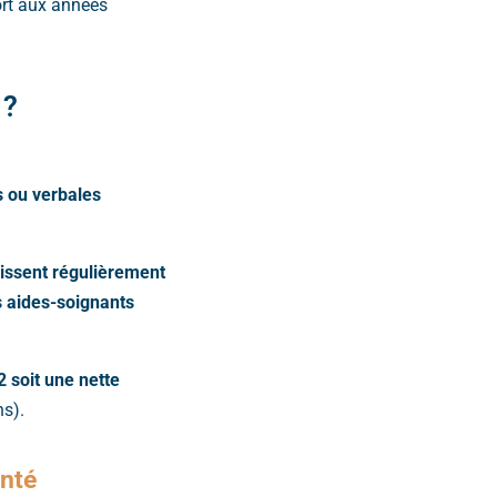
ort aux années
 ?
s ou verbales
bissent régulièrement
s aides-soignants
 soit une nette
ns).
anté